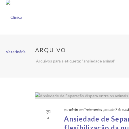
ARQUIVO
Arquivos para a etiqueta: "ansiedade animal"
por
admin
em
Tratamentos
postado
7 de outu
Ansiedade de Separ
4
flexibilização da q