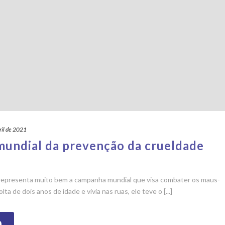
ril de 2021
 mundial da prevenção da crueldade
, representa muito bem a campanha mundial que visa combater os maus-
ta de dois anos de idade e vivia nas ruas, ele teve o [...]
O