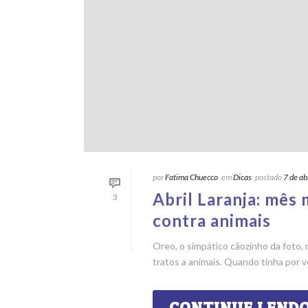
por
Fatima Chuecco
em
Dicas
postado
7 de ab
Abril Laranja: mês
3
contra animais
Oreo, o simpático cãozinho da foto
tratos a animais. Quando tinha por vol
CONTINUE LEND