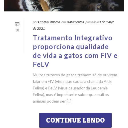
por
Fatima Chuecco
em
Tratamentos
postado
31 de março
de 2021
38
Tratamento Integrativo
proporciona qualidade
de vida a gatos com FIV e
FeLV
Muitos tutores de gatos tremem só de ouvirem
falar em FIV (vírus que causa a chamada Aids
Felina) e FeLV (vírus causador da Leucemia
Felina), mas é importante saber que muitos
animais podem ser [...]
CONTINUE LENDO