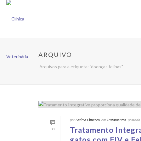
ARQUIVO
Arquivos para a etiqueta: "doenças felinas"
por
Fatima Chuecco
em
Tratamentos
postado
Tratamento Integra
38
gatos com FIV e F