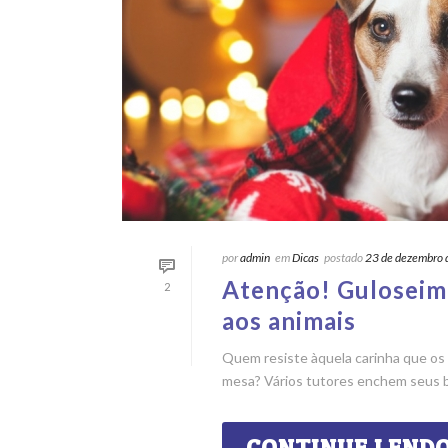
por
admin
em
Dicas
postado
23 de dezembro
Atenção! Guloseima
2
aos animais
Quem resiste àquela carinha que os
mesa? Vários tutores enchem seus bi
CONTINUE LEND