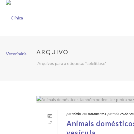
ARQUIVO
Arquivos para a etiqueta: "colelitíase"
por
admin
em
Tratamentos
postado
25 de no
Animais doméstico
17
vesícula