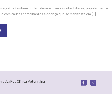
s e gatos também podem desenvolver cálculos biliares, popularmente
 e com causas semelhantes à doença que se manifesta em [...]
O
grativaPet Clínica Veterinária