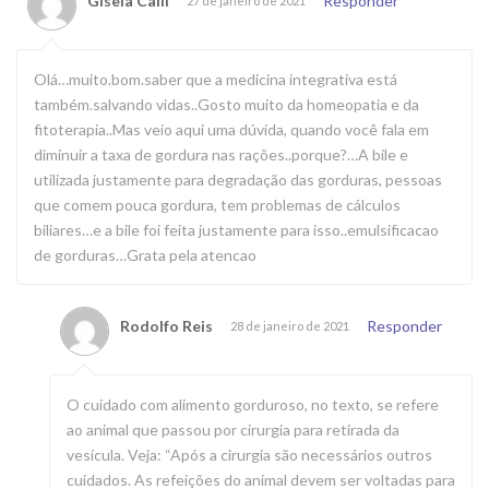
Gisela Calil
Responder
27 de janeiro de 2021
Olá…muito.bom.saber que a medicina integrativa está
também.salvando vidas..Gosto muito da homeopatia e da
fitoterapia..Mas veio aqui uma dúvida, quando você fala em
diminuir a taxa de gordura nas rações..porque?…A bile e
utilizada justamente para degradação das gorduras, pessoas
que comem pouca gordura, tem problemas de cálculos
biliares…e a bile foi feita justamente para isso..emulsificacao
de gorduras…Grata pela atencao
Rodolfo Reis
Responder
28 de janeiro de 2021
O cuidado com alimento gorduroso, no texto, se refere
ao animal que passou por cirurgia para retirada da
vesícula. Veja: “Após a cirurgia são necessários outros
cuidados. As refeições do animal devem ser voltadas para