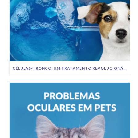
CÉLULAS-TRONCO: UM TRATAMENTO REVOLUCIONÁRIO PARA A SAÚDE DOS PETS