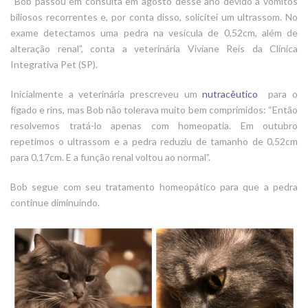
“Bob passou em consulta em agosto desse ano devido a vômitos
biliosos recorrentes e, por conta disso, solicitei um ultrassom. No
exame detectamos uma pedra na vesícula de 0,52cm, além de
alteração renal”, conta a veterinária Viviane Reis da Clínica
Integrativa Pet (SP).
Inicialmente a veterinária prescreveu um
nutracêutico
para o
fígado e rins, mas Bob não tolerava muito bem comprimidos: “Então
resolvemos tratá-lo apenas com homeopatia. Em outubro
repetimos o ultrassom e a pedra reduziu de tamanho de 0,52cm
para 0,17cm. E a função renal voltou ao normal”.
Bob segue com seu tratamento homeopático para que a pedra
continue diminuindo.