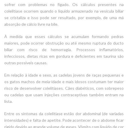
sofrer com problemas no fígado. Os cálculos presentes na
colelitíase ocorrem quando o líquido armazenado na vesícula biliar
se cristaliza e isso pode ser resultado, por exemplo, de uma má
absorção de cálcio livre na bile.
À medida que esses cálculos se acumulam formando pedras
maiores, pode ocorrer obstrução ou até mesmo ruptura do ducto
biliar com risco de hemorragia. Processos inflamatórios,
infecciosos, dietas ricas em gordura e deficientes em taurina são
outras possíveis causas.
Em relação à idade e sexo, as cadelas jovens de raças pequenas e
os gatos machos de meia-idade e mais idosos costumam ter maior
risco de desenvolver colelitíases. Cães diabéticos, com sobrepeso
ou cadelas que usam injeções contraceptivas também entram na
lista.
Entre os sintomas da colelitíase estão dor abdominal (de variadas
intensidades) e falta de apetite. Pode acontecer de o abdome ficar
rígido devido ao grande volume de gases. Vômito com líquido de cor