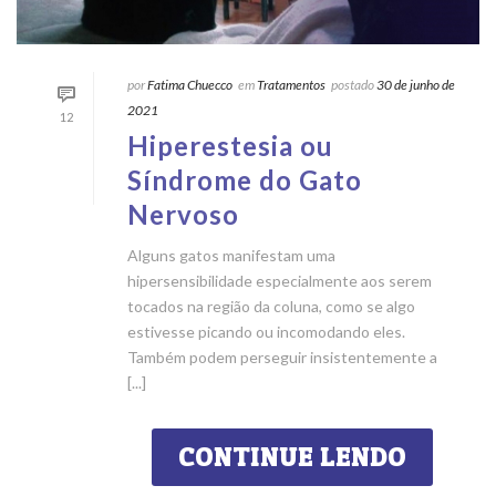
por
Fatima Chuecco
em
Tratamentos
postado
30 de junho de
2021
12
Hiperestesia ou
Síndrome do Gato
Nervoso
Alguns gatos manifestam uma
hipersensibilidade especialmente aos serem
tocados na região da coluna, como se algo
estivesse picando ou incomodando eles.
Também podem perseguir insistentemente a
[...]
CONTINUE LENDO