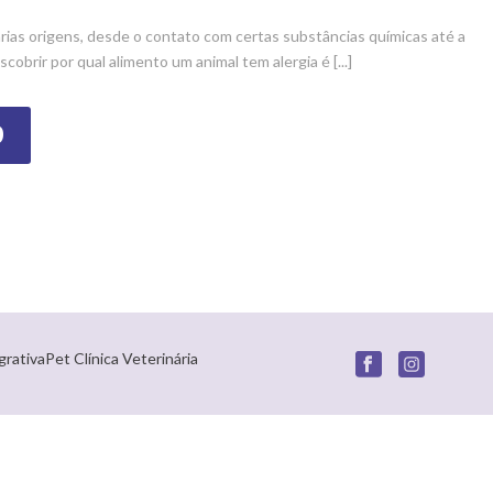
árias origens, desde o contato com certas substâncias químicas até a
obrir por qual alimento um animal tem alergia é [...]
O
grativaPet Clínica Veterinária