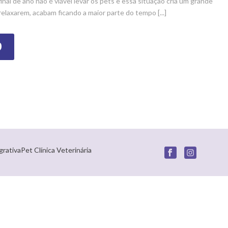
inal de ano não é viável levar os pets e essa situação cria um grande
relaxarem, acabam ficando a maior parte do tempo [...]
O
grativaPet Clínica Veterinária