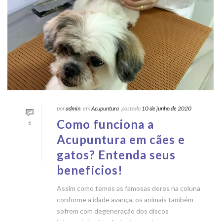
por
admin
em
Acupuntura
postado
10 de junho de 2020
Como funciona a
6
Acupuntura em cães e
gatos? Entenda seus
benefícios!
Assim como temos as famosas dores na coluna
conforme a idade avança, os animais também
sofrem com degeneração dos discos