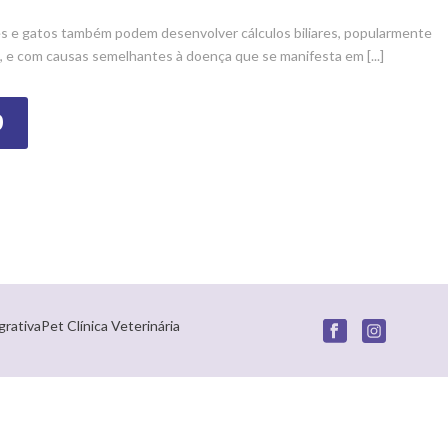
s e gatos também podem desenvolver cálculos biliares, popularmente
 e com causas semelhantes à doença que se manifesta em [...]
O
grativaPet Clínica Veterinária