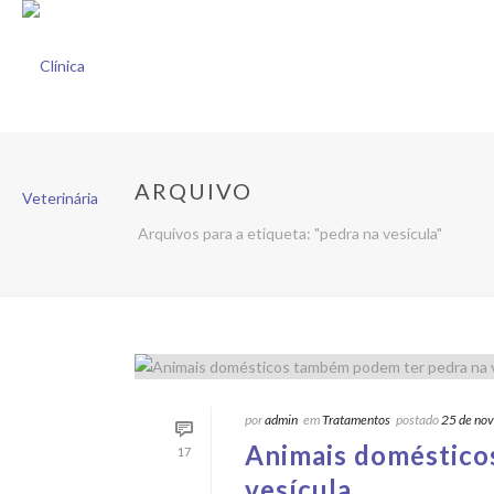
ARQUIVO
Arquivos para a etiqueta: "pedra na vesícula"
por
admin
em
Tratamentos
postado
25 de no
Animais doméstico
17
vesícula