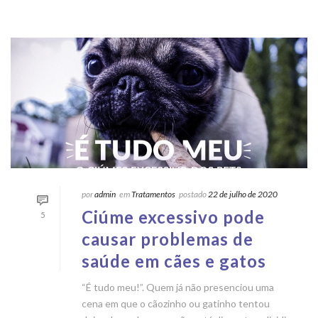
por
admin
em
Tratamentos
postado
22 de julho de 2020
Ciúme excessivo pode
5
causar problemas de
saúde em cães e gatos
“É tudo meu!”. Quem já não presenciou uma
cena em que o cãozinho ou gatinho tentou