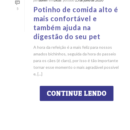
por
admin
em
Dicas
postado
15 de julho de 2020
Potinho de comida alto é
5
mais confortável e
também ajuda na
digestão do seu pet
A hora da refeição é a mais feliz para nossos
amados bichinhos, seguida da hora do passeio
para os cães (é claro), por isso é tão importante
tornar esse momento o mais agradável possível
e, [...]
CONTINUE LENDO