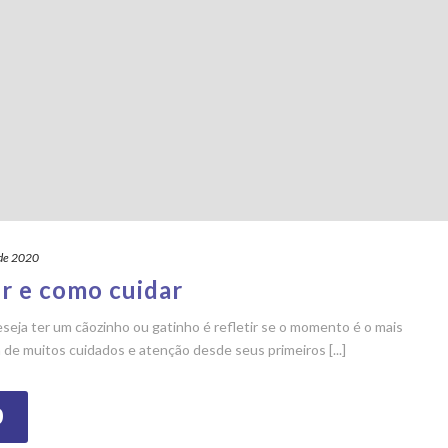
 de 2020
er e como cuidar
eseja ter um cãozinho ou gatinho é refletir se o momento é o mais
 de muitos cuidados e atenção desde seus primeiros [...]
O