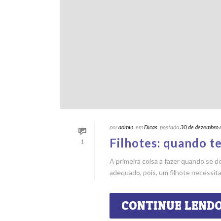
por
admin
em
Dicas
postado
30 de dezembro
Filhotes: quando t
1
A primeira coisa a fazer quando se d
adequado, pois, um filhote necessita
CONTINUE LEND