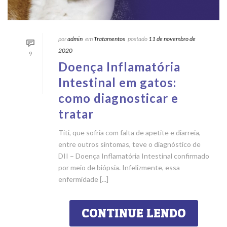
por
admin
em
Tratamentos
postado
11 de novembro de
2020
9
Doença Inflamatória
Intestinal em gatos:
como diagnosticar e
tratar
Titi, que sofria com falta de apetite e diarreia,
entre outros sintomas, teve o diagnóstico de
DII – Doença Inflamatória Intestinal confirmado
por meio de biópsia. Infelizmente, essa
enfermidade [...]
CONTINUE LENDO