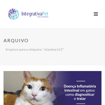
ARQUIVO
Arquivos para a etiqueta: "vitamina b12"
INÍCIO
/