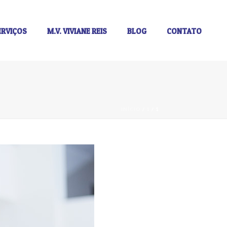
ERVIÇOS
M.V. VIVIANE REIS
BLOG
CONTATO
INÍCIO
/
1
/ 1