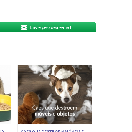
Envie pelo seu e-mail
O QUE LEVA UM GATO A FAZER XIXI FORA DA AREIA?
CÃES QUE DESTROEM MÓVEIS E OBJETOS