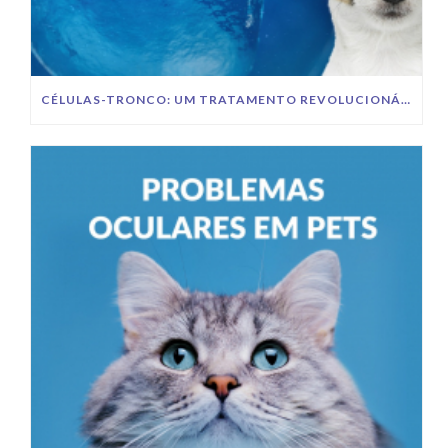
CÉLULAS-TRONCO: UM TRATAMENTO REVOLUCIONÁRIO PARA A SAÚDE DOS PETS