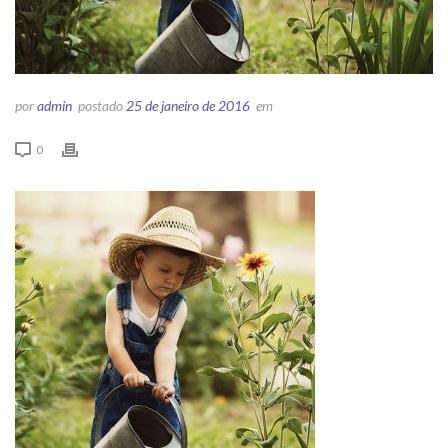
por
admin
postado
25 de janeiro de 2016
em
0