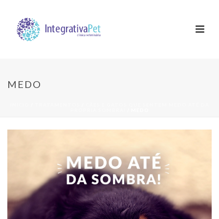
MEDO
INÍCIO
/
TRATAMENTOS
/
CÃES E GATOS QUE SENTEM MEDO ATÉ DA
PRÓPRIA SOMBRA!
/ MEDO