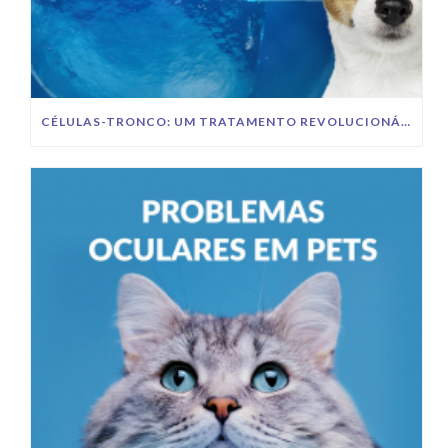
CÉLULAS-TRONCO: UM TRATAMENTO REVOLUCIONÁRIO PARA A SAÚDE DOS PETS