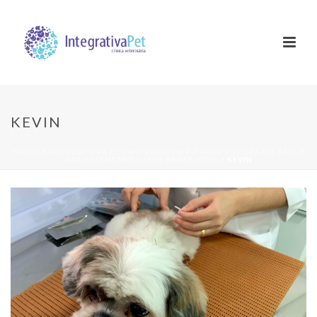
KEVIN
INÍCIO
/
ACUPUNTURA
/
COMO FUNCIONA A ACUPUNTURA EM CÃES E
GATOS? ENTENDA SEUS BENEFÍCIOS!
/ KEVIN