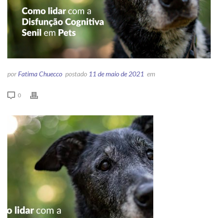
por
Fatima Chuecco
postado
11 de maio de 2021
em
0