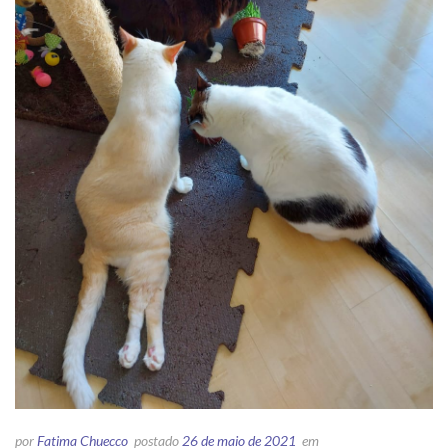
por
Fatima Chuecco
postado
26 de maio de 2021
em