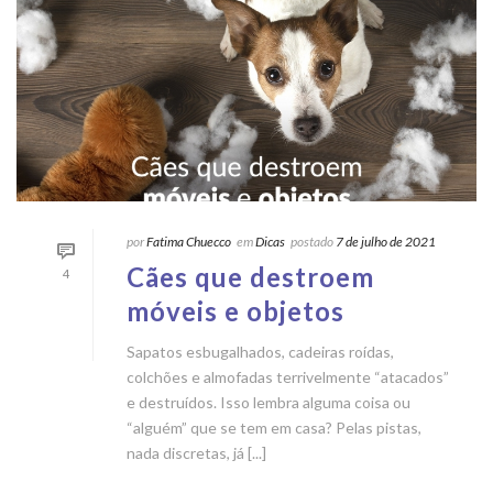
por
Fatima Chuecco
em
Dicas
postado
7 de julho de 2021
Cães que destroem
4
móveis e objetos
Sapatos esbugalhados, cadeiras roídas,
colchões e almofadas terrivelmente “atacados”
e destruídos. Isso lembra alguma coisa ou
“alguém” que se tem em casa? Pelas pistas,
nada discretas, já [...]