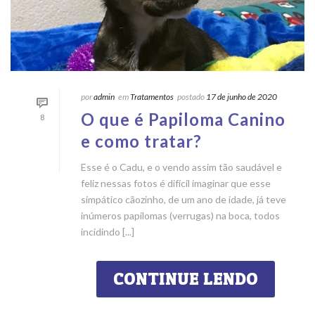
por
admin
em
Tratamentos
postado
17 de junho de 2020
O que é Papiloma Canino
8
e como tratar?
Esse é o Cadu, e o vendo assim tão saudável e
feliz nessas fotos é difícil imaginar que esse
simpático cãozinho, de um ano de idade, já teve
inúmeros papilomas (verrugas) na boca, todos
incidindo [...]
CONTINUE LENDO