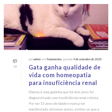
por
admin
em
Tratamentos
postado
9 de setembro de 2020
Gata ganha qualidade de
10
vida com homeopatia
para insuficiência renal
Dianna é uma gatinha que há dois anos foi
diagnosticada com insuficiência renal crônica.
Por ter 15 anos de idade e nunca ter
manifestado sintomas antes, estima-se que a