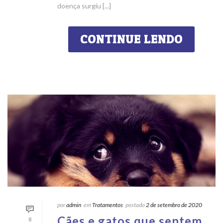
doença surgiu [...]
CONTINUE LENDO
por
admin
em
Tratamentos
postado
2 de setembro de 2020
Cães e gatos que sentem
8