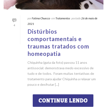
por
Fatima Chuecco
em
Tratamentos
postado
26 de maio de
2021
4
Distúrbios
comportamentais e
traumas tratados com
homeopatia
Chiquinha (gata da foto) passou 11 anos
antissocial: demonstrava medo excessivo de
tudo e de todos. Foram muitas tentativas de
tratamento para ajudar Chiquinha a relaxar um
pouco e desfrutar [...]
CONTINUE LENDO