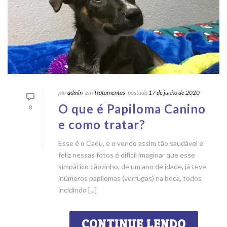
por
admin
em
Tratamentos
postado
17 de junho de 2020
O que é Papiloma Canino
8
e como tratar?
Esse é o Cadu, e o vendo assim tão saudável e
feliz nessas fotos é difícil imaginar que esse
simpático cãozinho, de um ano de idade, já teve
inúmeros papilomas (verrugas) na boca, todos
incidindo [...]
CONTINUE LENDO