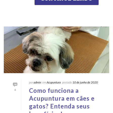
por
admin
em
Acupuntura
postado
10 de junho de 2020
Como funciona a
6
Acupuntura em cães e
gatos? Entenda seus