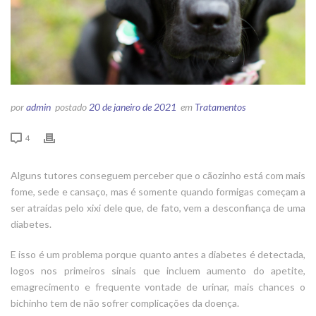
por
admin
postado
20 de janeiro de 2021
em
Tratamentos
4
Alguns tutores conseguem perceber que o cãozinho está com mais
fome, sede e cansaço, mas é somente quando formigas começam a
ser atraídas pelo xixi dele que, de fato, vem a desconfiança de uma
diabetes.
E isso é um problema porque quanto antes a diabetes é detectada,
logos nos primeiros sinais que incluem aumento do apetite,
emagrecimento e frequente vontade de urinar, mais chances o
bichinho tem de não sofrer complicações da doença.