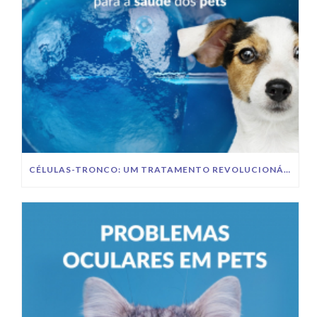
CÉLULAS-TRONCO: UM TRATAMENTO REVOLUCIONÁRIO PARA A SAÚDE DOS PETS