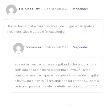
Heloisa Cleff
Responder
23 de junho de 2021
Já usei homeopatia para prevençao de pulgas e carrapatos
nos meus cães e gatos e foi excelente!
Vanesssa
Responder
30 de maio de 2022
Boa noite meu cachorro esta gritando chorando a noite
toda qdo pega ele no co ou por pra durmir…ou anda
compulsivamente….querem sacrifica lo os ver do hospital
q levei….pq ele está 24 hrs andando ou gritando……sera q
teria algo para dar pra ele de efeito bem rápido…pf…????