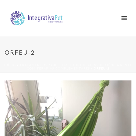
ORFEU-2
INÍCIO
/
TRATAMENTOS
/
ORFEU MELHOROU DA INSUFICIÊNCIA RENAL
COM TERAPIAS COMPLEMENTARES
/ ORFEU-2