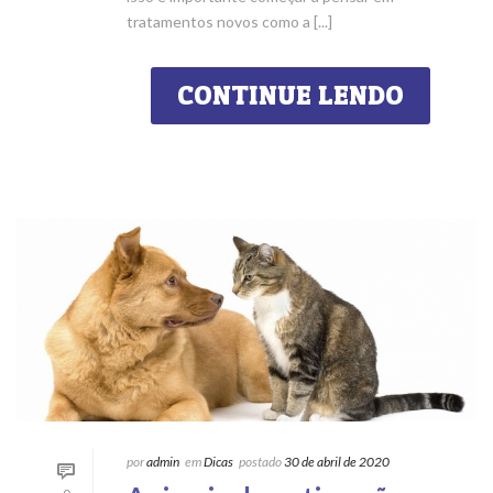
tratamentos novos como a [...]
CONTINUE LENDO
por
admin
em
Dicas
postado
30 de abril de 2020