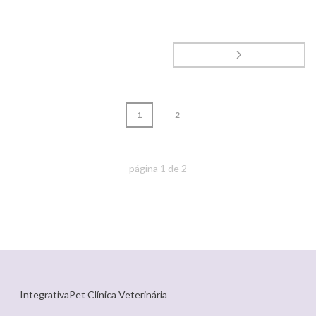
1
2
página
1
de
2
IntegrativaPet Clínica Veterinária