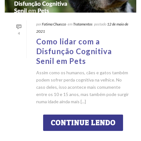
por
Fatima Chuecco
em
Tratamentos
postado
12 de maio de
2021
4
Como lidar com a
Disfunção Cognitiva
Senil em Pets
Assim como os humanos, cães e gatos também
podem sofrer perda cognitiva na velhice. No
caso deles, isso acontece mais comumente
entre os 10 e 15 anos, mas também pode surgir
numa idade ainda mais [...]
CONTINUE LENDO