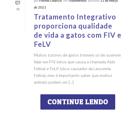
por
Fatima Chuecco
em
Tratamentos
postado
31 de março
de 2021
38
Tratamento Integrativo
proporciona qualidade
de vida a gatos com FIV e
FeLV
Muitos tutores de gatos tremem só de ouvirem
falar em FIV (vírus que causa a chamada Aids
Felina) e FeLV (vírus causador da Leucemia
Felina), mas é importante saber que muitos
animais podem ser [...]
CONTINUE LENDO