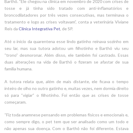
Barthô. “Ele chegou na clínica em novembro de 2020 com crises de
tosse e já tinha sido tratado com anti-inflamatórios e
broncodilatadores por três vezes consecutivas, mas terminava o
tratamento e logo as crises voltavam”, conta a veterinária Viviane
Reis da
Clínica Integrativa Pet
, de SP.
Até o início da quarentena esse lindo gatinho reinava sozinho em
seu lar, mas sua tutora adotou um filhotinho e Barthô viu seu
“trono” desmoronar. Além disso, ele também foi castrado. Essas
duas alterações na vida de Barthô o fizeram se afastar de sua
família humana.
A tutora relata que, além de mais distante, ele ficava o tempo
inteiro de olho no outro gatinho e, muitas vezes, nem dormia direito
só para “vigiar” o filhotinho. Foi então que as crises de tosse
começaram.
“Fiz toda anamnese pensando em problemas físicos e emocionais e,
como sempre digo, o pet tem que ser analisado como um todo e
não apenas sua doença. Com o Barthô não foi diferente. Estava