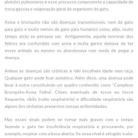
alvéolos pulmonares e esse processo compromete a capacidade de
troca gasosa e oxigenação geral do organismo do gato.
Asma e bronquite não são doenças transmissíveis, nem de gato
para gato e muito menos de gato para humanos como, aliás, muito
tempo atrás se pensava ser. Antigamente, aquele ronronar dos
felinos era confundido com asma e muita gente deixava de ter
esses animais ou mesmo os abandonava com medo de pegar a
doença.
Ambas as doenças são crônicas e não escolhem idade nem raça.
Qualquer gato pode ficar asmático. Além disso, uma doença pode
levar à outra constituindo um quadro conhecido como “Complexo
Bronquite-Asma Felina”. Crises eventuais de tosse ou tosse
frequente, sibilo (ruído respiratório) e dificuldade respiratória são
alguns dos sintomas presentes nessas enfermidades.
Mas esses sinais podem se tornar mais graves com o tempo
fazendo o gato ter insuficiência respiratória e procurando, por
exemplo, respirar com a boca aberta. Se esse nível é atingido trata-