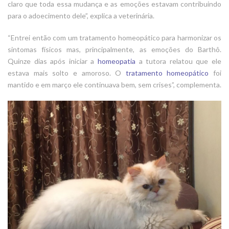
claro que toda essa mudança e as emoções estavam contribuindo
para o adoecimento dele”, explica a veterinária.
“Entrei então com um tratamento homeopático para harmonizar os
sintomas físicos mas, principalmente, as emoções do Barthô.
Quinze dias após iniciar a
homeopatia
a tutora relatou que ele
estava mais solto e amoroso. O
tratamento homeopático
foi
mantido e em março ele continuava bem, sem crises”, complementa.